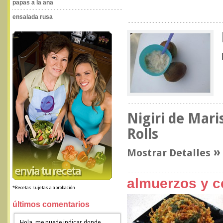
papas a la ana
ensalada rusa
Nigiri de Mari
Rolls
Mostrar Detalles
almuerzos y c
*Recetas sujetas a aprobación
últimos comentarios
Hola, me puede indicar donde