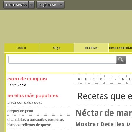
Iniciar sesión
Regístrese
Inicio
Olga
Recetas
Resposabilidad
carro de compras
A
B
C
D
E
F
G
H
Carro vacío
Recetas que 
recetas más populares
arroz con salsa soya
Néctar de man
crepas de pollo
chancletas o güisquiles peruleros
Mostrar Detalles
blancos rellenos de queso