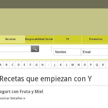
Recetas
Resposabilidad Social
TV
Productos
A
B
C
D
E
F
G
H
I
J
K
L
M
N
O
P
Q
R
Recetas que empiezan con Y
ogurt con Fruta y Miel
ostrar Detalles