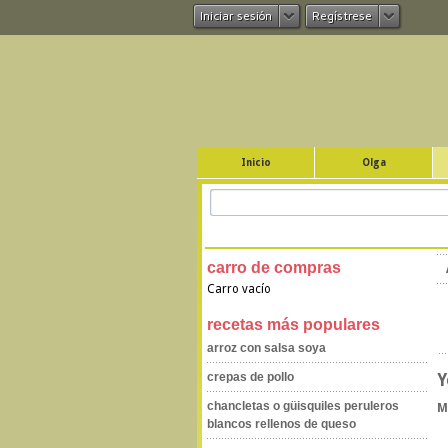
Iniciar sesión
Regístrese
Inicio
Olga
carro de compras
Carro vacío
recetas más populares
arroz con salsa soya
crepas de pollo
Y
chancletas o güisquiles peruleros
M
blancos rellenos de queso