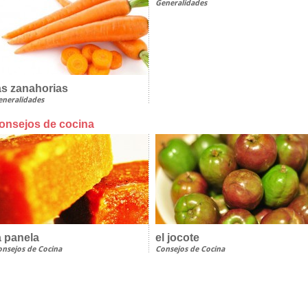
Generalidades
as zanahorias
eneralidades
onsejos de cocina
a panela
el jocote
onsejos de Cocina
Consejos de Cocina