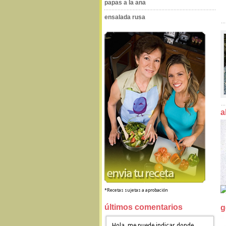
papas a la ana
ensalada rusa
a
*Recetas sujetas a aprobación
últimos comentarios
g
Hola, me puede indicar donde