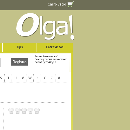
Carro vacío
Tips
Entrevistas
Subscribase a nuestro
boletín y reciba en su correo
noticias y consejos
S
T
U
V
W
X
Y
Z
#