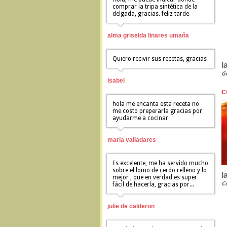
comprar la tripa sintética de la
delgada, gracias. feliz tarde
alma griselda linares umaña
Quiero recivir sus recetas, gracias
l
G
isabel
c
hola me encanta esta receta no
me costo preperarla gracias por
ayudarme a cocinar
maria valladares
Es excelente, me ha servido mucho
sobre el lomo de cerdo relleno y lo
l
mejor , que en verdad es super
C
fácil de hacerla, gracias por...
julie de calderon