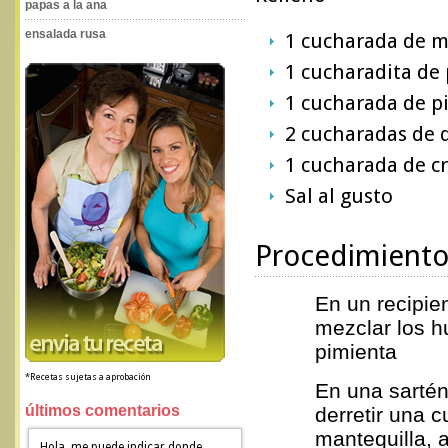
papas a la ana
ensalada rusa
1 cucharada de m
1 cucharadita de 
1 cucharada de p
2 cucharadas de 
1 cucharada de c
Sal al gusto
Procedimient
En un recipie
mezclar los h
pimienta
*Recetas sujetas a aprobación
En una sarté
últimos comentarios
derretir una 
mantequilla, 
Hola, me puede indicar donde