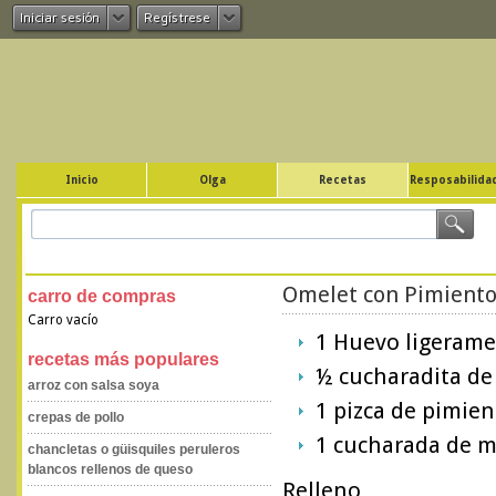
Iniciar sesión
Regístrese
Inicio
Olga
Recetas
Resposabilidad
Omelet con Pimiento
carro de compras
Carro vacío
1 Huevo ligerame
recetas más populares
½ cucharadita de 
arroz con salsa soya
1 pizca de pimien
crepas de pollo
1 cucharada de m
chancletas o güisquiles peruleros
blancos rellenos de queso
Relleno