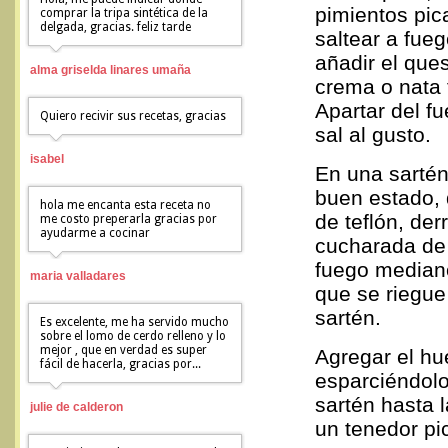
pimientos pica
comprar la tripa sintética de la
delgada, gracias. feliz tarde
saltear a fue
añadir el ques
alma griselda linares umaña
crema o nata 
Apartar del f
Quiero recivir sus recetas, gracias
sal al gusto.
isabel
En una sarté
buen estado, 
hola me encanta esta receta no
de teflón, der
me costo preperarla gracias por
ayudarme a cocinar
cucharada de 
fuego mediano
maria valladares
que se riegue
sartén.
Es excelente, me ha servido mucho
sobre el lomo de cerdo relleno y lo
mejor , que en verdad es super
Agregar el hu
fácil de hacerla, gracias por...
esparciéndolo
sartén hasta l
julie de calderon
un tenedor pi