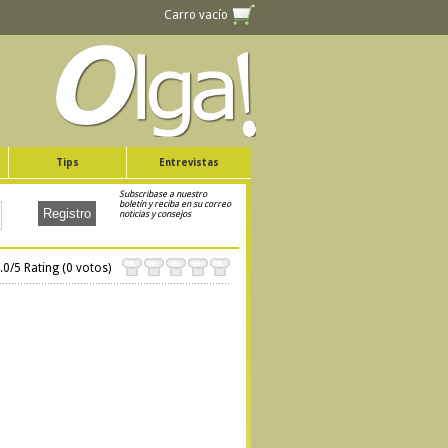
Carro vacío
Tips
Entrevistas
Subscribase a nuestro
boletín y reciba en su correo
noticias y consejos
.0/
5
Rating (0 votos)