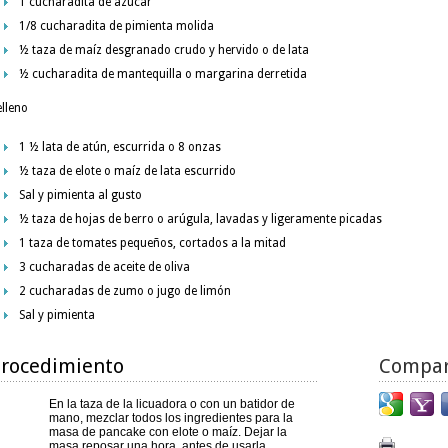
1 cucharadita de azúcar
1/8 cucharadita de pimienta molida
½ taza de maíz desgranado crudo y hervido o de lata
½ cucharadita de mantequilla o margarina derretida
elleno
1 ½ lata de atún, escurrida o 8 onzas
½ taza de elote o maíz de lata escurrido
Sal y pimienta al gusto
½ taza de hojas de berro o arúgula, lavadas y ligeramente picadas
1 taza de tomates pequeños, cortados a la mitad
3 cucharadas de aceite de oliva
2 cucharadas de zumo o jugo de limón
Sal y pimienta
rocedimiento
Compar
En la taza de la licuadora o con un batidor de
mano, mezclar todos los ingredientes para la
masa de pancake con elote o maíz. Dejar la
masa reposar una hora, antes de usarla.