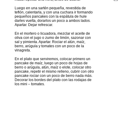
Luego en una sartén pequeña, revestida de
teflón, calentarla, y con una cuchara ir formando
pequeños pancakes con la espátula de hule
darles vuelta, dorarlos un poco a ambos lados.
Apartar. Dejar refrescar.
En el mortero o licuadora, mezclar el aceite de
oliva con el jugo o zumo de limón, sazonar con
sal y pimienta. Apartar. Rociar el atún, maíz,
berro, arúgula y tomates con un poco de la
vinagreta.
En el plato que serviremos, colocar primero un
pancake de maíz, luego un poco de hojas de
berro o arúgula, atún, maíz o elote, colocar otro
pancake, repetir el mismo relleno, cubrir con otro
pancake rociar con un poco de berro nada más.
Decorar los bordes del plato con las rodajas de
los mini – tomates.