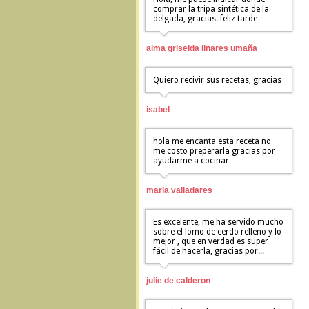
comprar la tripa sintética de la
delgada, gracias. feliz tarde
alma griselda linares umaña
Quiero recivir sus recetas, gracias
isabel
hola me encanta esta receta no
me costo preperarla gracias por
ayudarme a cocinar
maria valladares
Es excelente, me ha servido mucho
sobre el lomo de cerdo relleno y lo
mejor , que en verdad es super
fácil de hacerla, gracias por...
julie de calderon