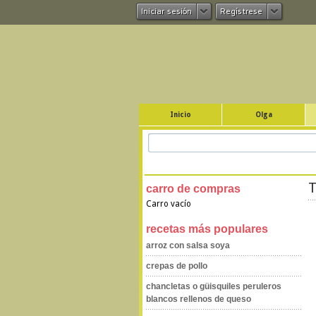
Iniciar sesión
Regístrese
Inicio
Olga
T
carro de compras
Carro vacío
recetas más populares
arroz con salsa soya
crepas de pollo
chancletas o güisquiles peruleros
blancos rellenos de queso