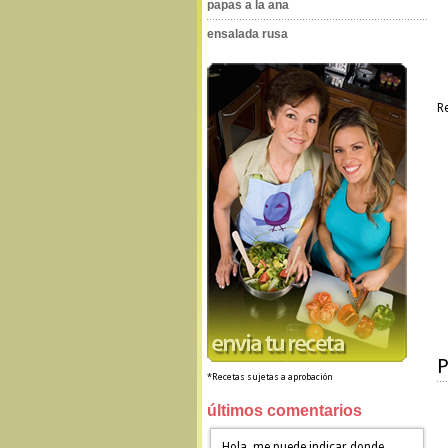
papas a la ana
ensalada rusa
R
P
*Recetas sujetas a aprobación
últimos comentarios
Hola, me puede indicar donde