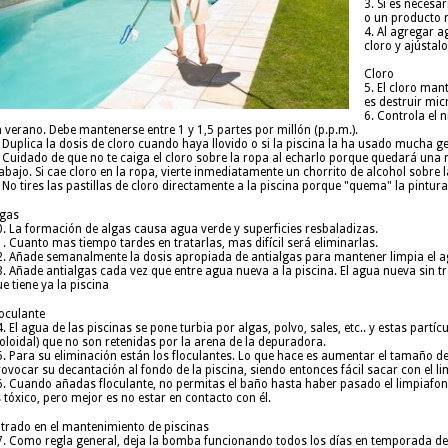
3. Si es necesa
o un producto 
4. Al agregar a
cloro y ajústalo
Cloro
5. El cloro mant
es destruir mi
6. Controla el 
 verano. Debe mantenerse entre 1 y 1,5 partes por millón (p.p.m.).
 Duplica la dosis de cloro cuando haya llovido o si la piscina la ha usado mucha ge
. Cuidado de que no te caiga el cloro sobre la ropa al echarlo porque quedará un
abajo. Si cae cloro en la ropa, vierte inmediatamente un chorrito de alcohol sobre
 No tires las pastillas de cloro directamente a la piscina porque "quema" la pintu
lgas
0. La formación de algas causa agua verde y superficies resbaladizas.
. Cuanto mas tiempo tardes en tratarlas, mas difícil será eliminarlas.
2. Añade semanalmente la dosis apropiada de antialgas para mantener limpia el 
. Añade antialgas cada vez que entre agua nueva a la piscina. El agua nueva sin tr
e tiene ya la piscina
loculante
. El agua de las piscinas se pone turbia por algas, polvo, sales, etc.. y estas par
oloidal) que no son retenidas por la arena de la depuradora.
. Para su eliminación están los floculantes. Lo que hace es aumentar el tamaño de
ovocar su decantación al fondo de la piscina, siendo entonces fácil sacar con el l
6. Cuando añadas floculante, no permitas el baño hasta haber pasado el limpiafondo
 tóxico, pero mejor es no estar en contacto con él.
ltrado en el mantenimiento de piscinas
7. Como regla general, deja la bomba funcionando todos los días en temporada de