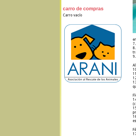
carro de compras
Carro vacío
en
7.
8
tr
9.
A
1
11
1
13
qu
F
14
(c
15
pr
1
es
Fi
1