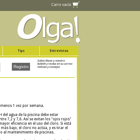
Carro vacío
Tips
Entrevistas
Subscribase a nuestro
boletín y reciba en su correo
noticias y consejos
al menos 1 vez por semana.
pH del agua de la piscina debe estar
re 7,2 y 7,6. Así se evitan los "ojos rojos"
ayor eficiencia en el uso del cloro. Si está
más bajo, el cloro no actúa, y es tirar el
do al mantenimiento de piscinas.