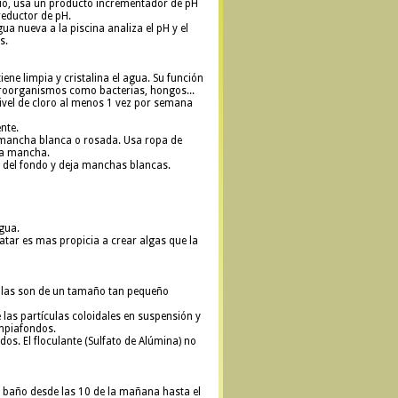
rio, usa un producto incrementador de pH
reductor de pH.
gua nueva a la piscina analiza el pH y el
s.
iene limpia y cristalina el agua. Su función
croorganismos como bacterias, hongos...
nivel de cloro al menos 1 vez por semana
nte.
a mancha blanca o rosada. Usa ropa de
 la mancha.
ra del fondo y deja manchas blancas.
agua.
atar es mas propicia a crear algas que la
tículas son de un tamaño tan pequeño
 las partículas coloidales en suspensión y
impiafondos.
s. El floculante (Sulfato de Alúmina) no
 baño desde las 10 de la mañana hasta el