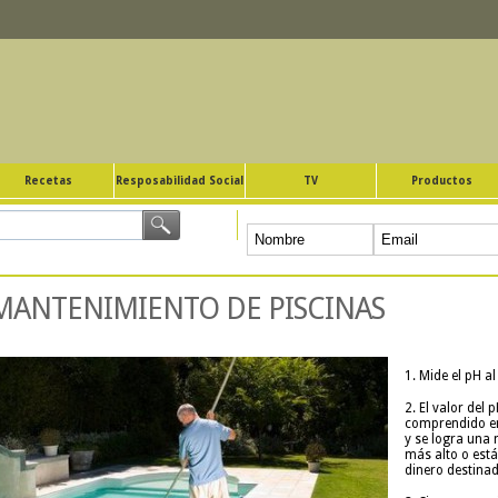
Recetas
Resposabilidad Social
TV
Productos
MANTENIMIENTO DE PISCINAS
1. Mide el pH 
2. El valor del 
comprendido ent
y se logra una m
más alto o está 
dinero destina